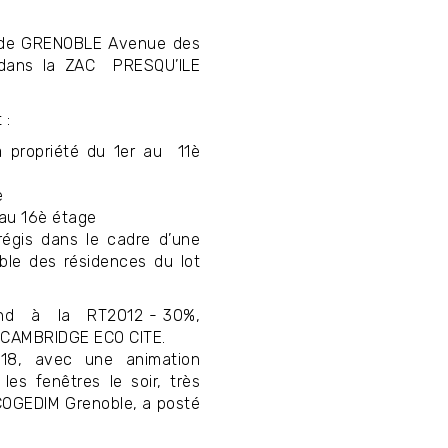
e de GRENOBLE Avenue des
e dans la ZAC PRESQU’ILE
 :
a propriété du 1er au 11è
ée
è au 16è étage
égis dans le cadre d’une
ble des résidences du lot
épond à la RT2012 - 30%,
AC CAMBRIDGE ECO CITE.
018, avec une animation
es fenêtres le soir, très
 COGEDIM Grenoble, a posté