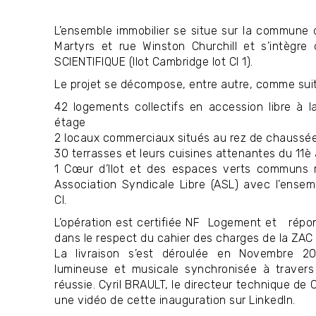
L’ensemble immobilier se situe sur la commun
Martyrs et rue Winston Churchill et s’intègr
SCIENTIFIQUE (Ilot Cambridge lot CI 1).
Le projet se décompose, entre autre, comme suit
42 logements collectifs en accession libre à l
étage
2 locaux commerciaux situés au rez de chauss
30 terrasses et leurs cuisines attenantes du 11
1 Cœur d’Ilot et des espaces verts communs r
Association Syndicale Libre (ASL) avec l’ensem
CI.
L’opération est certifiée NF Logement et r
dans le respect du cahier des charges de la Z
La livraison s’est déroulée en Novembre 2
lumineuse et musicale synchronisée à travers l
réussie. Cyril BRAULT, le directeur technique de
une vidéo de cette inauguration sur LinkedIn.