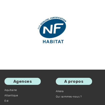
Image
Agences
A propos
Aquitaine
Alkera
Atlantique
Qui sommes-nous ?
Est