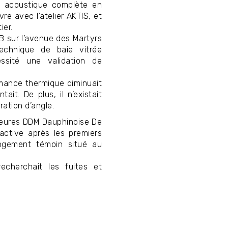
ce acoustique complète en
re avec l’atelier AKTIS, et
ier.
B sur l’avenue des Martyrs
echnique de baie vitrée
ssité une validation de
ormance thermique diminuait
it. De plus, il n’existait
ration d’angle.
rieures DDM Dauphinoise De
active après les premiers
ogement témoin situé au
echerchait les fuites et