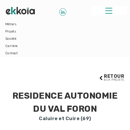
Métiers
Navigation
Projets
principale
Société
Carrière
Contact
RETOUR
AUX PROJETS
RESIDENCE AUTONOMIE
DU VAL FORON
Caluire et Cuire (69)