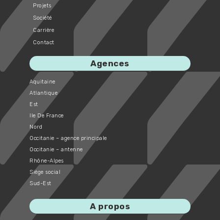
Projets
Société
Carrière
Contact
Agences
Aquitaine
Atlantique
Est
Ile De France
Nord
Occitanie – agence principale
Occitanie – antenne
Rhône-Alpes
Siège social
Sud-Est
A propos