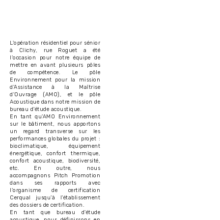
L'opération résidentiel pour sénior
à Clichy, rue Roguet a été
l'occasion pour notre équipe de
mettre en avant plusieurs pôles
de compétence. Le pôle
Environnement pour la mission
d'Assistance à la Maîtrise
d'Ouvrage (AMO), et le pôle
Acoustique dans notre mission de
bureau d'étude acoustique.
En tant qu'AMO Environnement
sur le bâtiment, nous apportons
un regard transverse sur les
performances globales du projet :
bioclimatique, équipement
énergétique, confort thermique,
confort acoustique, biodiversité,
etc. En outre, nous
accompagnons Pitch Promotion
dans ses rapports avec
l'organisme de certification
Cerqual jusqu'à l'établissement
des dossiers de certification.
En tant que bureau d'étude
acoustique, nous définissons en