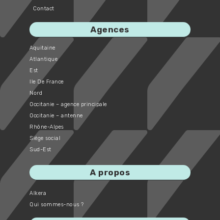
Contact
Agences
Aquitaine
Atlantique
Est
Ile De France
Nord
Occitanie – agence principale
Occitanie – antenne
Rhône-Alpes
Siège social
Sud-Est
A propos
Alkera
Qui sommes-nous ?