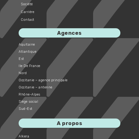
Société
Carrière
Contact
Agences
Aquitaine
Atlantique
Est
Ile De France
Nord
Occitanie – agence principale
Occitanie – antenne
Rhône-Alpes
Siège social
Sud-Est
A propos
Alkera