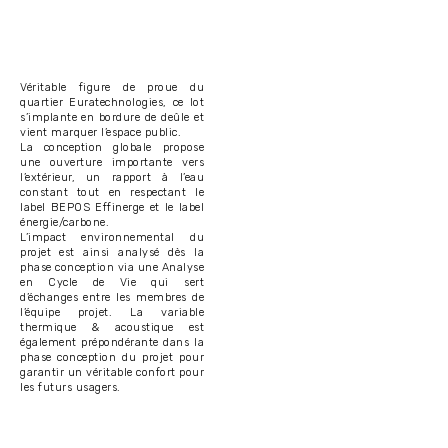
Véritable figure de proue du
quartier Euratechnologies, ce lot
s’implante en bordure de deûle et
vient marquer l’espace public.
La conception globale propose
une ouverture importante vers
l’extérieur, un rapport à l’eau
constant tout en respectant le
label BEPOS Effinerge et le label
énergie/carbone.
L’impact environnemental du
projet est ainsi analysé dès la
phase conception via une Analyse
en Cycle de Vie qui sert
d’échanges entre les membres de
l’équipe projet. La variable
thermique & acoustique est
également prépondérante dans la
phase conception du projet pour
garantir un véritable confort pour
les futurs usagers.